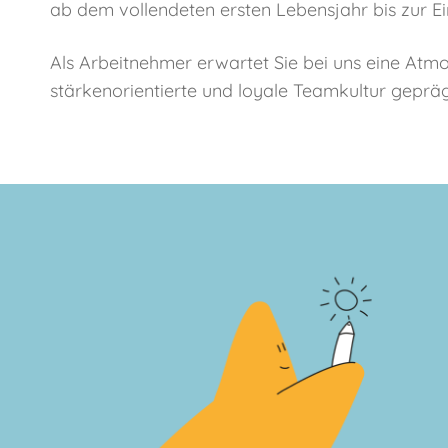
ab dem vollendeten ersten Lebensjahr bis zur Ei
Als Arbeitnehmer erwartet Sie bei uns eine Atmo
stärkenorientierte und loyale Teamkultur geprägt