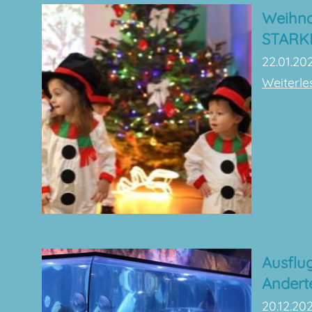
Weihna
STARKI
22.01.20
Weiterles
Ausflug
Andert
20.12.20