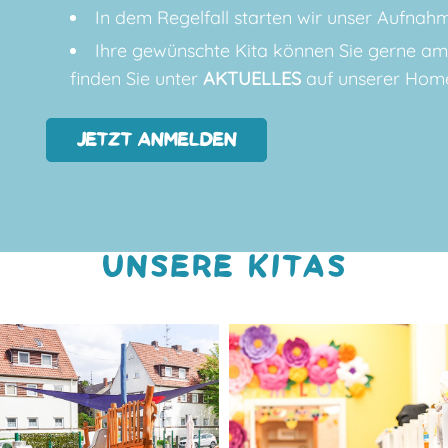
In dem Regelfall starten wir unser Aufnah
Ihre gewünschte Kita können Sie gerne am 
finden Sie unter
AKTUELLES
auf unserer Hom
JETZT ANMELDEN
UNSERE KITAS