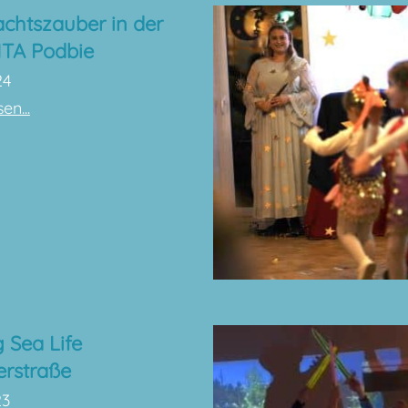
chtszauber in der
TA Podbie
24
en...
 Sea Life
erstraße
23