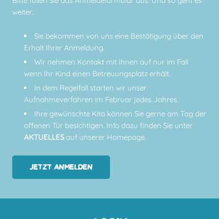
Bitte füllen Sie das
Anmeldeformular
aus. Und so geht es
weiter:
Sie bekommen von uns eine Bestätigung über den
Erhalt Ihrer Anmeldung.
Wir nehmen Kontakt mit Ihnen auf nur im Fall
wenn Ihr Kind einen Betreuungsplatz erhält.
In dem Regelfall starten wir unser
Aufnahmeverfahren im Februar jedes Jahres.
Ihre gewünschte Kita können Sie gerne am Tag der
offenen Tür besichtigen. Info dazu finden Sie unter
AKTUELLES
auf unserer Homepage.
JETZT ANMELDEN