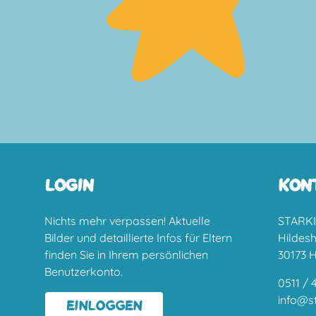
LOGIN
KON
Nichts mehr verpassen! Aktuelle
STARKI
Bilder und detaillierte Infos für Eltern
Hildes
finden Sie in Ihrem persönlichen
30173 
Benutzerkonto.
0511 / 
info@st
EINLOGGEN