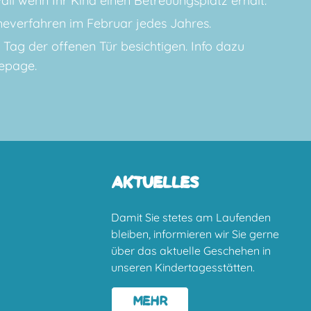
ll wenn Ihr Kind einen Betreuungsplatz erhält.
meverfahren im Februar jedes Jahres.
Tag der offenen Tür besichtigen. Info dazu
epage.
AKTUELLES
Damit Sie stetes am Laufenden
bleiben, informieren wir Sie gerne
über das aktuelle Geschehen in
unseren Kindertagesstätten.
MEHR