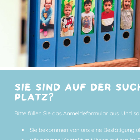
SIE SIND AUF DER SUC
PLATZ?
Bitte füllen Sie das
Anmeldeformular
aus. Und so 
Sie bekommen von uns eine Bestätigung üb