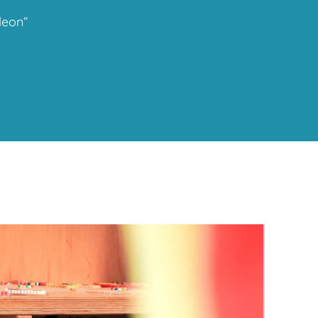
leon“