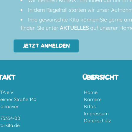
Wir nehmen Kontakt mit Ihnen auf nur im Fa
In dem Regelfall starten wir unser Aufnah
Ihre gewünschte Kita können Sie gerne am 
finden Sie unter
AKTUELLES
auf unserer Hom
JETZT ANMELDEN
TAKT
ÜBERSICHT
TA e.V.
Home
heimer Straße 140
Karriere
Hannover
KiTas
Impressum
475354-00
Datenschutz
arkita.de