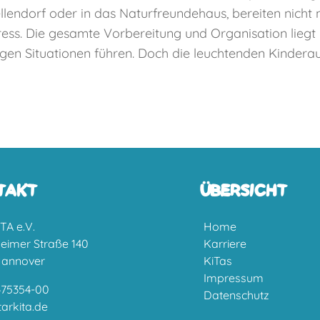
endorf oder in das Naturfreundehaus, bereiten nicht n
tress. Die gesamte Vorbereitung und Organisation lieg
gen Situationen führen. Doch die leuchtenden Kinderau
TAKT
ÜBERSICHT
TA e.V.
Home
heimer Straße 140
Karriere
Hannover
KiTas
Impressum
475354-00
Datenschutz
arkita.de