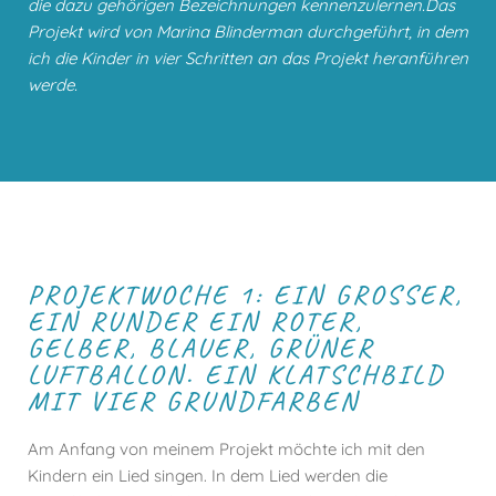
die dazu gehörigen Bezeichnungen kennenzulernen.Das
Projekt wird von Marina Blinderman durchgeführt, in dem
ich die Kinder in vier Schritten an das Projekt heranführen
werde.
PROJEKTWOCHE 1: EIN GROSSER, E
IN RUNDER EIN ROTER, G
ELBER, BLAUER, GRÜNER L
UFTBALLON. EIN KLATSCHBILD M
IT VIER GRUNDFARBEN
Am Anfang von meinem Projekt möchte ich mit den
Kindern ein Lied singen. In dem Lied werden die