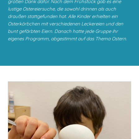
großen Dank dafür. Nach dem Frühstück gab es eine
lustige Ostereiersuche, die sowohl drinnen als auch
draußen stattgefunden hat. Alle Kinder erhielten ein
Osterkörbchen mit verschiedenen Leckereien und den
bunt gefärbten Eiern. Danach hatte jede Gruppe ihr
eigenes Programm, abgestimmt auf das Thema Ostern.