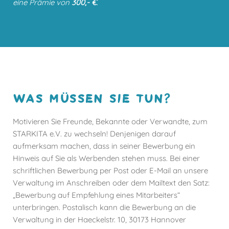
eine Prämie von
300,- €
.
WAS MÜSSEN SIE TUN?
Motivieren Sie Freunde, Bekannte oder Verwandte, zum
STARKITA e.V. zu wechseln! Denjenigen darauf
aufmerksam machen, dass in seiner Bewerbung ein
Hinweis auf Sie als Werbenden stehen muss. Bei einer
schriftlichen Bewerbung per Post oder E-Mail an unsere
Verwaltung im Anschreiben oder dem Mailtext den Satz:
„Bewerbung auf Empfehlung eines Mitarbeiters“
unterbringen. Postalisch kann die Bewerbung an die
Verwaltung in der Haeckelstr. 10, 30173 Hannover