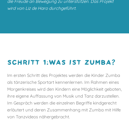
die Freude an Bewegung zu unterstützen. Das Projekt
wird von Liz de Haro durchgeführt.
SCHRITT 1:WAS IST ZUMBA?
Im ersten Schritt des Projektes werden die Kinder Zumba
als tänzerische Sportart kennenlernen. Im Rahmen eines
Morgenkreises wird den Kindern eine Möglichkeit geboten,
ihre eigene Auffassung von Musik und Tanz darzustellen.
Im Gespräch werden die einzelnen Begriffe kindgerecht
erläutert und deren Zusammenhang mit Zumba mit Hilfe
von Tanzvideos nähergebracht.