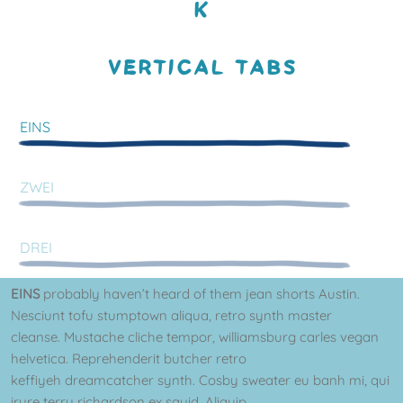
K
VERTICAL TABS
EINS
ZWEI
DREI
EINS
probably haven’t heard of them jean shorts Austin.
Nesciunt tofu stumptown aliqua, retro synth master
cleanse. Mustache cliche tempor, williamsburg carles vegan
helvetica. Reprehenderit butcher retro
keffiyeh dreamcatcher synth. Cosby sweater eu banh mi, qui
irure terry richardson ex squid. Aliquip