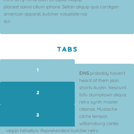
placeat salvia cillum iphone. Seitan aliquip quis cardigan
american apparel, butcher voluptate nisi
qui.
TABS
1
EINS
probably haven’t
heard of them jean
shorts Austin. Nesciunt
2
tofu stumptown aliqua,
retro synth master
cleanse. Mustache
3
cliche tempor,
williamsburg carles
vegan helvetica. Reprehenderit butcher retro