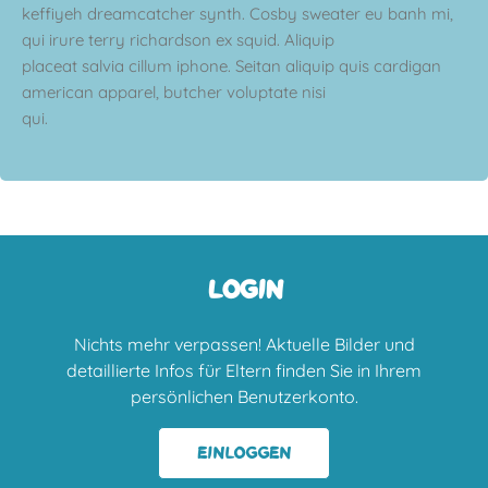
keffiyeh dreamcatcher synth. Cosby sweater eu banh mi,
qui irure terry richardson ex squid. Aliquip
placeat salvia cillum iphone. Seitan aliquip quis cardigan
american apparel, butcher voluptate nisi
qui.
LOGIN
Nichts mehr verpassen! Aktuelle Bilder und
detaillierte Infos für Eltern finden Sie in Ihrem
persönlichen Benutzerkonto.
EINLOGGEN