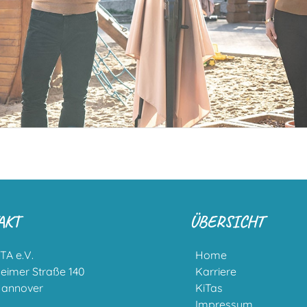
AKT
ÜBERSICHT
TA e.V.
Home
heimer Straße 140
Karriere
Hannover
KiTas
Impressum