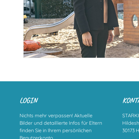
LOGIN
KONT
Nichts mehr verpassen! Aktuelle
STARKI
Bilder und detaillierte Infos für Eltern
Hildes
finden Sie in Ihrem persönlichen
30173 
Benutzerkonto.