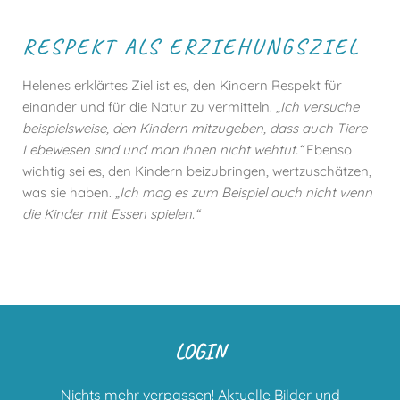
RESPEKT ALS ERZIEHUNGSZIEL
Helenes erklärtes Ziel ist es, den Kindern Respekt für
einander und für die Natur zu vermitteln.
„Ich versuche
beispielsweise, den Kindern mitzugeben, dass auch Tiere
Lebewesen sind und man ihnen nicht wehtut.“
Ebenso
wichtig sei es, den Kindern beizubringen, wertzuschätzen,
was sie haben.
„Ich mag es zum Beispiel auch nicht wenn
die Kinder mit Essen spielen.“
LOGIN
Nichts mehr verpassen! Aktuelle Bilder und