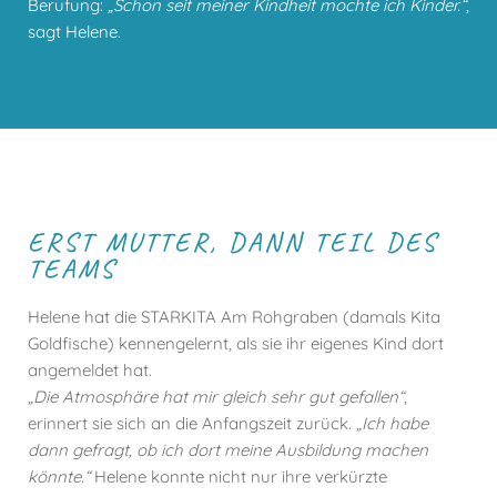
Berufung:
„Schon seit meiner Kindheit mochte ich Kinder.“
,
sagt Helene.
ERST MUTTER, DANN TEIL DES
TEAMS
Helene hat die STARKITA Am Rohgraben (damals Kita
Goldfische) kennengelernt, als sie ihr eigenes Kind dort
angemeldet hat.
„Die Atmosphäre hat mir gleich sehr gut gefallen“
,
erinnert sie sich an die Anfangszeit zurück.
„Ich habe
dann gefragt, ob ich dort meine Ausbildung machen
könnte.“
Helene konnte nicht nur ihre verkürzte